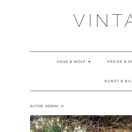
Skip
to
VINT
content
HASE & WOLF
PREISE & 
KUNST & BI
AUTOR:
ADMIN